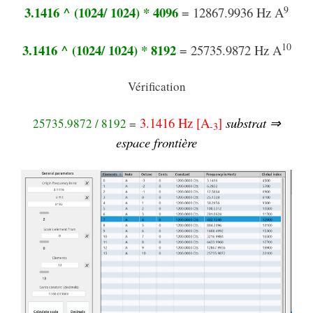
9
3.1416 ^ (1024/ 1024) * 4096
= 12867.9936 Hz A
10
3.1416 ^ (1024/ 1024) * 8192
= 25735.9872 Hz A
Vérification
3.1416 Hz [
A
]
substrat ⇒
25735.9872 / 8192
=
-3
espace frontière