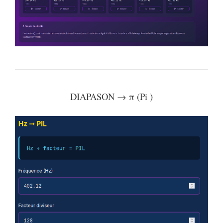
DIAPASON → π (Pi )