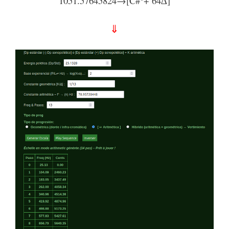
1051.57645824→[C#
+ 64∆]
⇓