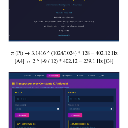
π (Pi) → 3.1416 ^ (1024/1024) * 128 = 402.12 Hz
[A4] ↔ 2 ^ (-9 / 12) * 402.12 = 239.1 Hz [C4]