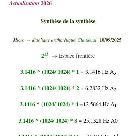
2026
Actualisation
Synthèse de la synthèse
18/09/2025
Micro
⇔
diaolique arithmétique
|
Claude.a
i
|
13
2
→ Espace frontière
3.1416 ^ (1024/ 1024) * 1
=
3.1416 Hz A
3
3.1416 ^ (1024/ 1024) * 2
=
6.2832 Hz A
2
3.1416 ^ (1024/ 1024) * 4
=
12.5664 Hz A
1
3.1416 ^ (1024/ 1024) * 8
=
25.1328 Hz A0
1