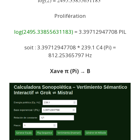
log(2) = 2495.33855631183
Prolifération
log(2495.33855631183)
=
3.39712947708 PIL
soit :
3.39712947708 * 239.1 C4 (Pi) =
812.25365797 Hz
Xave π (Pi) → B