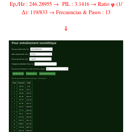
φ
Ep,/Hz : 246.28955 →
PIL : 3.1416 → Ratio
(1/
∆): 119/833 → Frecuencias & Pasos : 13
⇓