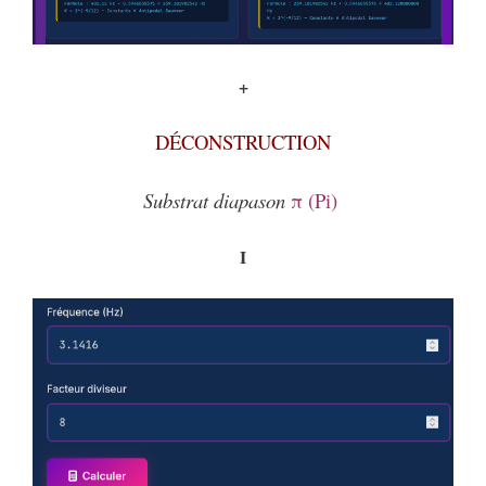
+
DÉCONSTRUCTION
Substrat diapason
π (Pi)
I