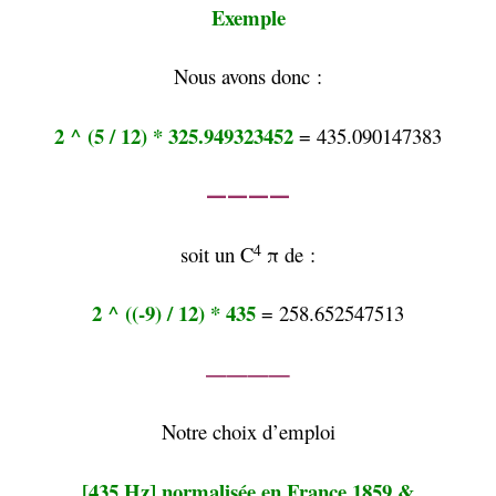
Exemple
Nous avons donc :
2 ^ (5 / 12) * 325.949323452
= 435.090147383
————
4
soit un C
π de :
2 ^ ((-9) / 12) * 435
= 258.652547513
————
Notre choix d’emploi
[435 Hz] normalisée en France 1859 &