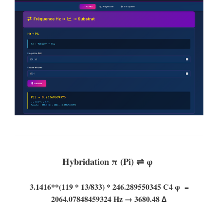
Hybridation π (Pi) ⇌ φ
3.1416**(119 * 13/833) *
246.289550345 C4 φ =
2064.07848459324 Hz → 3680.48
∆