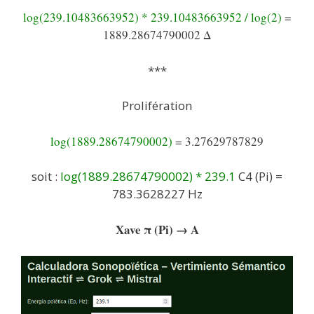
log(239.10483663952) * 239.10483663952 / log(2)
=
1889.28674790002 Δ
***
Prolifération
log(1889.28674790002)
= 3.27629787829
soit :
log(1889.28674790002) * 239.1
C4 (Pi) =
783.3628227 Hz
Xave π (Pi) → A