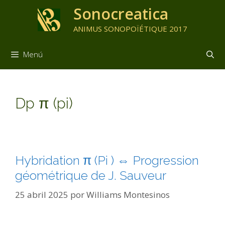
Sonocreatica
ANIMUS SONOPOÏÉTIQUE 2017
Menú
Dp π (pi)
Hybridation π (Pi ) ⇔ Progression
géométrique de J. Sauveur
25 abril 2025
por
Williams Montesinos