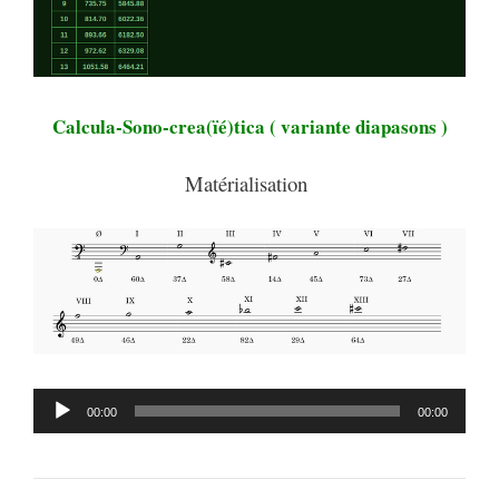
Calcula-Sono-crea(ïé)tica ( variante diapasons )
Matérialisation
Reproductor
00:00
00:00
de
audio