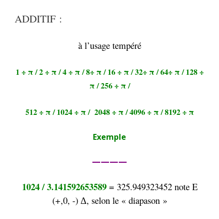
ADDITIF :
à l’usage tempéré
1 ÷ π
/
2 ÷ π
/
4 ÷ π
/
8÷ π
/
16 ÷ π
/
32÷ π
/
64÷ π
/
128 ÷
π
/
256 ÷ π
/
512 ÷ π
/
1024 ÷ π
/
2048 ÷ π
/
4096 ÷ π
/
8192 ÷ π
Exemple
————
1024 / 3.141592653589
= 325.949323452 note E
(+,0, -) ∆, selon le « diapason »