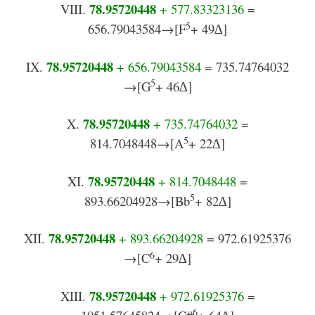
7
8.95720448
VIII.
+ 577.83323136
=
5
656.79043584→[F
+ 49∆]
7
8.95720448
IX.
+ 656.79043584
= 735.74764032
5
→[G
+ 46∆]
7
8.95720448
X.
+ 735.74764032
=
5
814.7048448→[A
+ 22∆]
7
8.95720448
XI.
+ 814.7048448
=
5
893.66204928→[Bb
+ 82∆]
7
8.95720448
XII.
+ 893.66204928
= 972.61925376
6
→[C
+ 29∆]
7
8.95720448
XIII.
+ 972.61925376
=
6