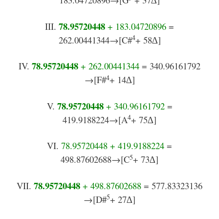
7
8.95720448
III.
+ 183.04720896
=
4
262.00441344→[C#
+ 58∆]
7
8.95720448
IV.
+ 262.00441344
= 340.96161792
4
→[F#
+ 14∆]
7
8.95720448
V.
+ 340.96161792
=
4
419.9188224→[A
+ 75∆]
VI.
78.95720448 + 419.9188224
=
5
498.87602688→[C
+ 73∆]
7
8.95720448
VII.
+ 498.87602688
= 577.83323136
5
→[D#
+ 27∆]