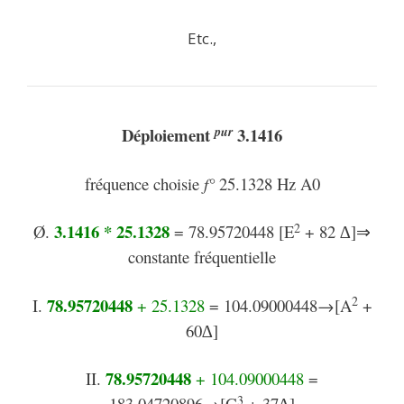
Etc.,
pur
Déploiement
3.1416
fréquence choisie
f°
25.1328 Hz A0
2
3.1416 * 25.1328
Ø.
= 78.95720448 [E
+ 82 ∆]⇒
constante fréquentielle
2
7
8.95720448
I.
+ 25.1328
= 104.09000448→[A
+
60∆]
7
8.95720448
II.
+ 104.09000448
=
3
183.04720896→[G
+ 37∆]